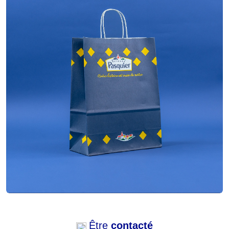
Papier kraft blanc
Matière
Torsadées
Poignées
Flexo - 4 couleurs
Impression
26/12x34 cm
Dimensions
Être
contacté