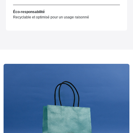
Éco-responsabilité
Recyclable et optimisé pour un usage raisonné
Papier kraft brun
Matière
Coton
Poignées
Offset - 2 couleurs
Impression
20/8x25 cm
Dimensions