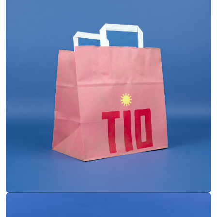
Papier kraft blanc
Matière
Plates
Poignées
Flexo - 3 couleurs
Impression
26/18x27,5 cm
Dimensions