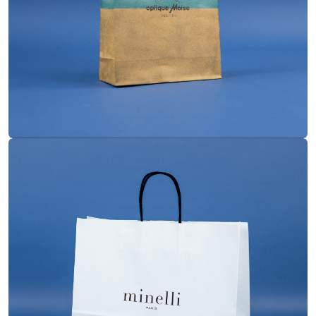
Papier kraft blanc
Matière
Torsadées
Poignées
Flexo - 1 couleur
Impression
40/14x36 cm
Dimensions