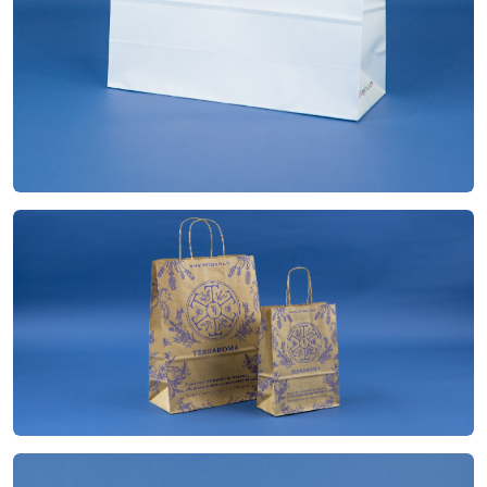
Papier kraft brun
Matière
Torsadées
Poignées
Flexo - 1 couleur
Impression
26/12x34 cm- 18/8x24 cm
Dimensions