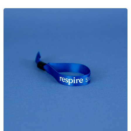
Polyester
Matière
Sublimation
Impression
1.5x35 cm
Dimensions
Bague de serrage
Finitions