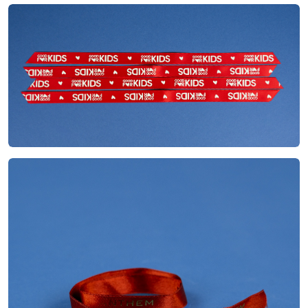
Satin
Matière
Sérigraphie
Impression
1.5x60 cm
Dimensions
Coupe à chaud oblique
Finitions
Satin
Matière
Or à chaud
Impression
Bobine
Dimensions