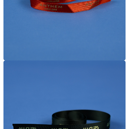
Pantones
Finitions
Gros grain
Matière
Or à chaud
Impression
Bobine
Dimensions
Pantones
Finitions