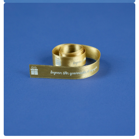
Satin
Matière
Sérigraphie
Impression
1.5x60 cm
Dimensions
Doré
Finitions