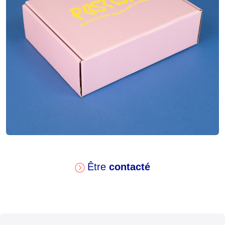
2 couleurs
Impression
Pelliculage mat
Finitions
Être
contacté