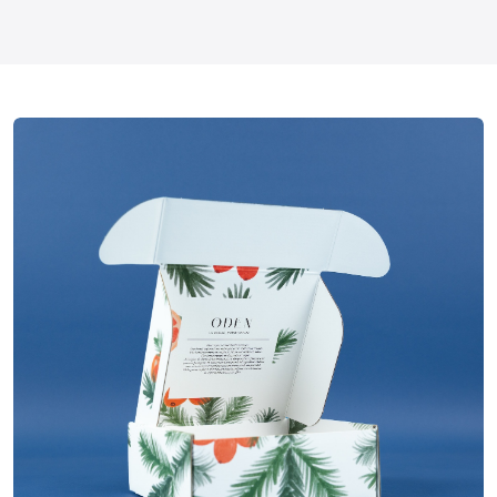
Boite à oreilles
Construction
18x18x7 cm
Dimensions
Quadrichromie
Impression
Pelliculage mat
Finitions