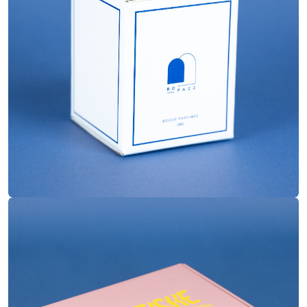
Quadrichromie
Impression
Pelliculage mat
Finitions
Boite à oreilles
Construction
25x20x7.5
Dimensions