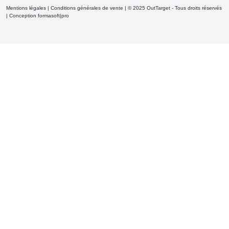
Mentions légales
|
Conditions générales de vente
| © 2025 OutTarget - Tous droits réservés
|
Conception formasoft|pro
Demander