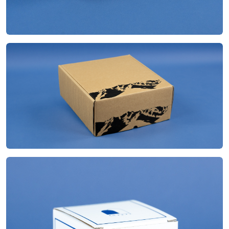
Boite à oreilles
Construction
24.8x28x11 cm
Dimensions
Quadrichromie
Impression
Rabat imprimable
Finitions
Fond automatique
Construction
7.8x7.8x9.5 cm
Dimensions