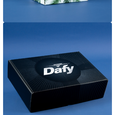
Boite à oreilles
Construction
34x25x9 cm
Dimensions
Quadrichromie
Impression
Pelliculage mat
Finitions