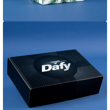
Boite à oreilles
Construction
34x25x9 cm
Dimensions
Quadrichromie
Impression
Pelliculage mat
Finitions