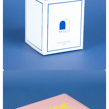
Quadrichromie
Impression
Pelliculage mat
Finitions
Boite à oreilles
Construction
25x20x7.5
Dimensions