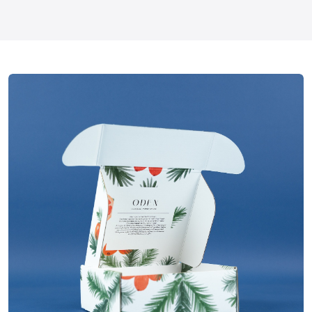
Boite à oreilles
Construction
18x18x7 cm
Dimensions
Quadrichromie
Impression
Pelliculage mat
Finitions