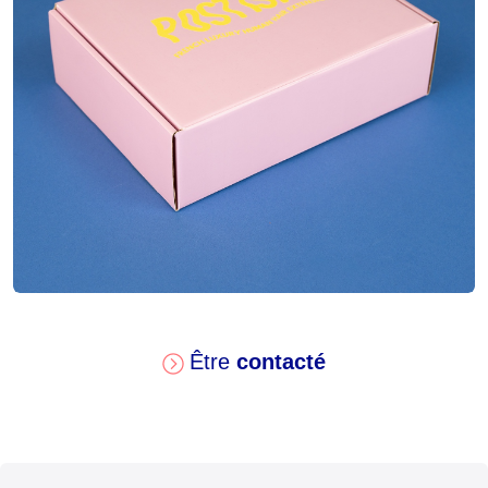
2 couleurs
Impression
Pelliculage mat
Finitions
Être
contacté