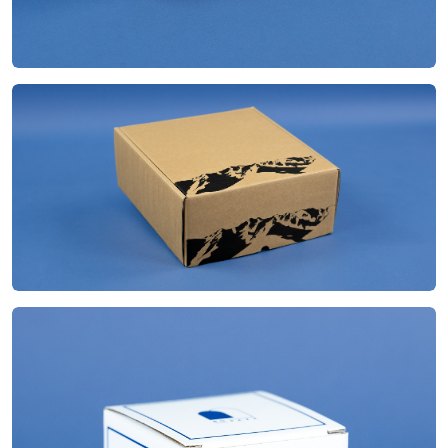
Boite à oreilles
Construction
24.8x28x11 cm
Dimensions
Quadrichromie
Impression
Rabat imprimable
Finitions
Fond automatique
Construction
7.8x7.8x9.5 cm
Dimensions